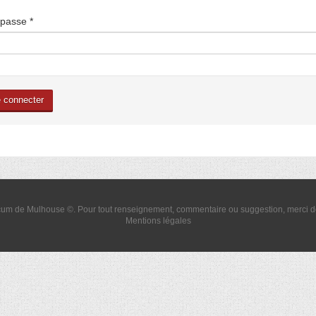
 passe
*
 connecter
um de Mulhouse ©. Pour tout renseignement, commentaire ou suggestion, merci 
Mentions légales