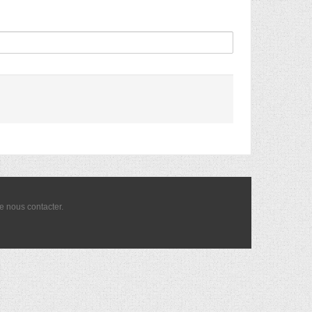
de nous
contacter
.