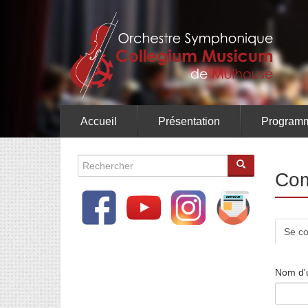
Aller
au
contenu
principal
Accueil
Présentation
Programm
Formulaire
Com
de
recherche
Ong
Se co
pri
Nom d'u