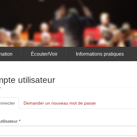
ation
Écouter/Voir
Informations pratiques
pte utilisateur
lets
nnecter
(onglet
Demander un nouveau mot de passe
actif)
ncipaux
tilisateur
*