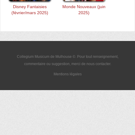
Disney Fantaisies
Monde Nouveaux (juin
(février/mars 2025)
2025)
Collegium Musicum de Mulhouse ©. Pour tout renseignement,
commentaire ou suggestion, merci de nous
contacter
.
Mentions légales