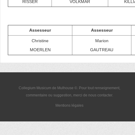
RISSER
VOLKMAR
KILL
Assesseur
Assesseur
Christine
Marion
MOERLEN
GAUTREAU
Collegium Musicum de Mulhouse ©. Pour tout renseignement,
commentaire ou suggestion, merci de nous
contacter
.
Mentions légales