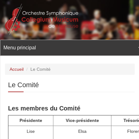
Aller
au
contenu
principal
Accueil
/
Le Comité
Le Comité
Les membres du Comité
Présidente
Vice-présidente
Trésor
Lise
Elsa
Flore