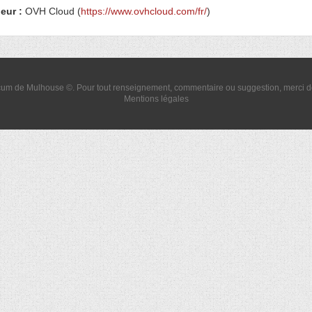
eur :
OVH Cloud (
https://www.ovhcloud.com/fr/
)
um de Mulhouse ©. Pour tout renseignement, commentaire ou suggestion, merci 
Mentions légales