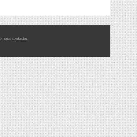
de nous
contacter
.