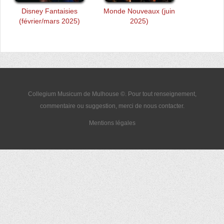
Disney Fantaisies
Monde Nouveaux (juin
(février/mars 2025)
2025)
Collegium Musicum de Mulhouse ©. Pour tout renseignement,
commentaire ou suggestion, merci de nous
contacter
.
Mentions légales