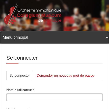
Aller
au
contenu
principal
Se connecter
Onglets
Se connecter
(onglet
Demander un nouveau mot de passe
principaux
actif)
Nom d'utilisateur
*