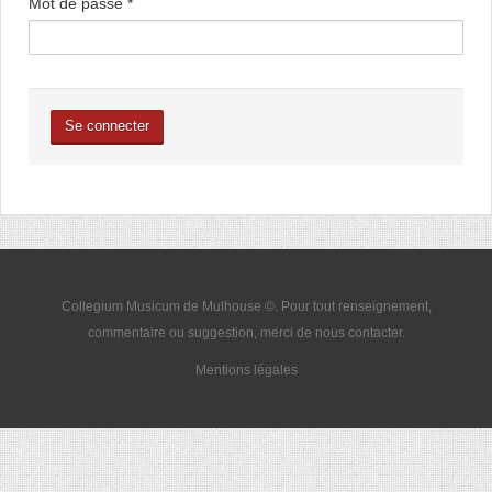
Mot de passe
*
Se connecter
Collegium Musicum de Mulhouse ©. Pour tout renseignement,
commentaire ou suggestion, merci de nous
contacter
.
Mentions légales