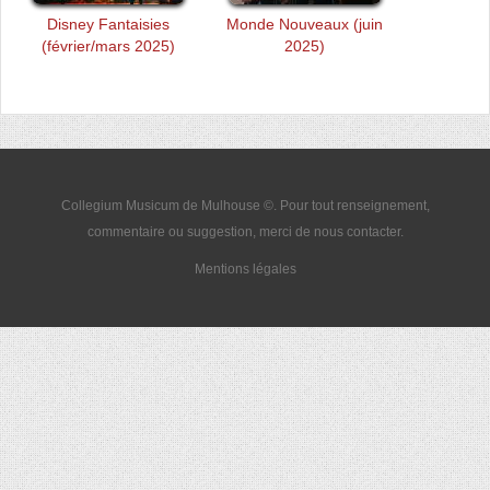
Disney Fantaisies
Monde Nouveaux (juin
(février/mars 2025)
2025)
Collegium Musicum de Mulhouse ©. Pour tout renseignement,
commentaire ou suggestion, merci de nous
contacter
.
Mentions légales