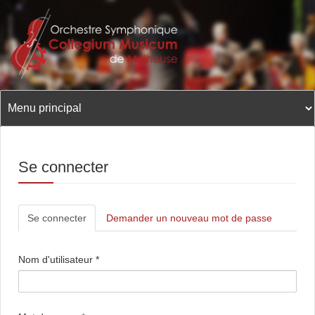
Aller
au
contenu
principal
Se connecter
Onglets
Se connecter
(onglet
Demander un nouveau mot de passe
principaux
actif)
Nom d'utilisateur
*