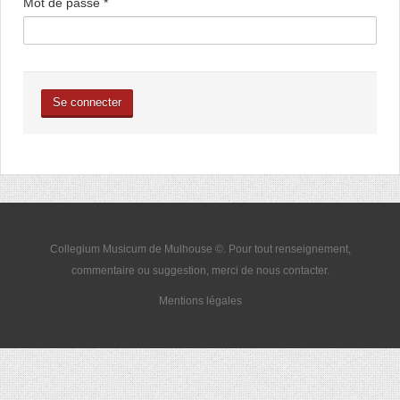
Mot de passe
*
Se connecter
Collegium Musicum de Mulhouse ©. Pour tout renseignement,
commentaire ou suggestion, merci de nous
contacter
.
Mentions légales