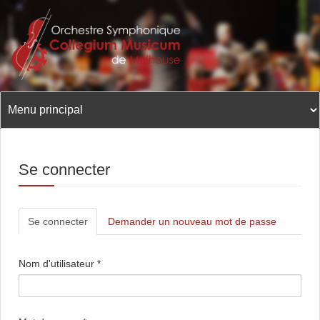
Aller
au
contenu
principal
Se connecter
Onglets
Se connecter
(onglet
Demander un nouveau mot de passe
principaux
actif)
Nom d'utilisateur
*