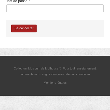
Mot de passe
*
Se connecter
Collegium Musicum de Mulhouse ©. Pour tout renseignement,
commentaire ou suggestion, merci de nous
contacter
.
Mentions légales