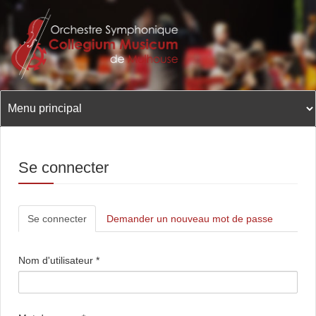
Aller
au
contenu
principal
Se connecter
Onglets
Se connecter
(onglet
Demander un nouveau mot de passe
principaux
actif)
Nom d'utilisateur
*