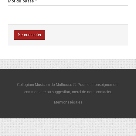
Mot de passe
*
Se connecter
Collegium Musicum de Mulhouse ©. Pour tout renseignement,
commentaire ou suggestion, merci de nous
contacter
.
Mentions légales