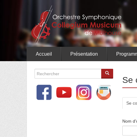
Aller
au
contenu
principal
Accueil
Présentation
Programm
Formulaire
Se 
de
recherche
Ong
Se co
pri
Nom d'u