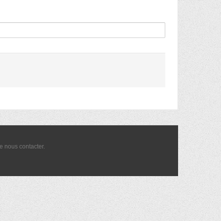
de nous
contacter
.