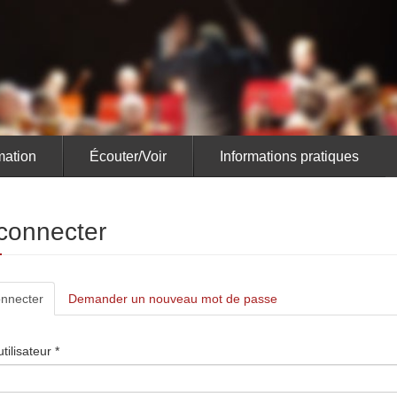
ation
Écouter/Voir
Informations pratiques
connecter
lets
nnecter
(onglet
Demander un nouveau mot de passe
actif)
ncipaux
tilisateur
*