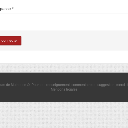
 passe
*
 connecter
um de Mulhouse ©. Pour tout renseignement, commentaire ou suggestion, merci 
Mentions légales